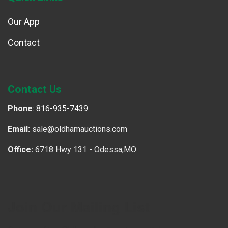
Our App
Contact
Contact Us
Phone
:
816-935-7439
Email:
sale@oldhamauctions.com
Office:
6718 Hwy 131 - Odessa,MO
Join Our Mailing List