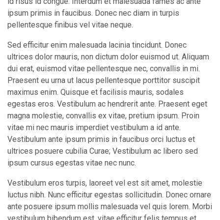
id risus id congue. Interdum et malesuada fames ac ante
ipsum primis in faucibus. Donec nec diam in turpis
pellentesque finibus vel vitae neque.
Sed efficitur enim malesuada lacinia tincidunt. Donec
ultrices dolor mauris, non dictum dolor euismod ut. Aliquam
dui erat, euismod vitae pellentesque nec, convallis in mi.
Praesent eu urna ut lacus pellentesque porttitor suscipit
maximus enim. Quisque et facilisis mauris, sodales
egestas eros. Vestibulum ac hendrerit ante. Praesent eget
magna molestie, convallis ex vitae, pretium ipsum. Proin
vitae mi nec mauris imperdiet vestibulum a id ante.
Vestibulum ante ipsum primis in faucibus orci luctus et
ultrices posuere cubilia Curae; Vestibulum ac libero sed
ipsum cursus egestas vitae nec nunc.
Vestibulum eros turpis, laoreet vel est sit amet, molestie
luctus nibh. Nunc efficitur egestas sollicitudin. Donec ornare
ante posuere ipsum mollis malesuada vel quis lorem. Morbi
vestibulum bibendum est, vitae efficitur felis tempus et.