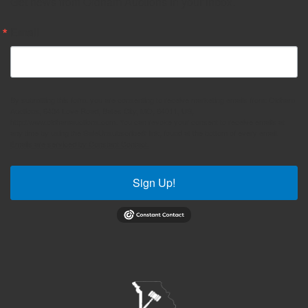
Get news from Oldham Auctions in your inbox.
Email
By submitting this form, you are consenting to receive marketing emails from: Oldham
Auctions, 6434 Love Road, Bates City, MO, 64011, US,
http://www.oldhamauctions.com. You can revoke your consent to receive emails at
any time by using the SafeUnsubscribe® link, found at the bottom of every email.
Emails are serviced by Constant Contact.
Sign Up!